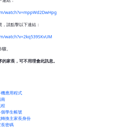
下連結：
.com/watch?v=mppWd2DwHpg
號，請點擊以下連結：
com/watch?v=2kq539SKvUM
步驟。
序的家長，可不用理會此訊息。
載手機應用程式
指南
流程
定多個學生帳號
增或轉換主家長身份
家長密碼