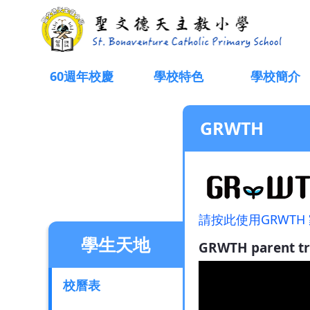
GRWTH
60週年校慶
學校特色
學校簡介
GRWTH
請按此使用GRWTH
學生天地
GRWTH parent tr
校曆表