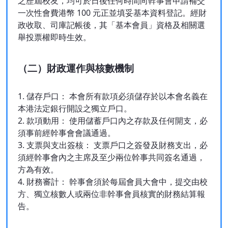
之歷屆校友，均可於日後任何時間向幹事會申請補交
一次性會費港幣 100 元正並填妥基本資料登記。經財
政收取、司庫記帳後，其「基本會員」資格及相關選
舉投票權即時生效。
（二）財政運作與核數機制
1. 儲存戶口： 本會所有款項必須儲存於以本會名義在
本港法定銀行開設之獨立戶口。
2. 款項動用： 使用儲蓄戶口內之存款及任何開支，必
須事前經幹事會會議通過。
3. 支票與支出簽核： 支票戶口之簽發及財務支出，必
須經幹事會內之主席及至少兩位幹事共同簽名通過，
方為有效。
4. 財務審計： 幹事會須於每屆會員大會中，提交由校
方、獨立核數人或兩位非幹事會員核實的財務結算報
告。