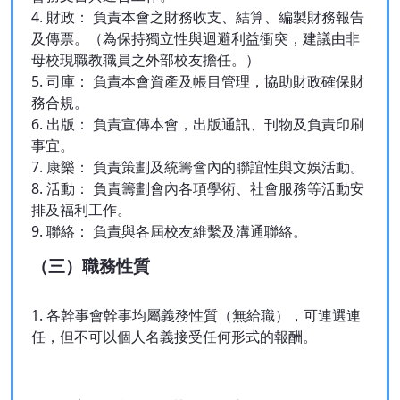
4. 財政： 負責本會之財務收支、結算、編製財務報告
及傳票。（為保持獨立性與迴避利益衝突，建議由非
母校現職教職員之外部校友擔任。）
5. 司庫： 負責本會資產及帳目管理，協助財政確保財
務合規。
6. 出版： 負責宣傳本會，出版通訊、刊物及負責印刷
事宜。
7. 康樂： 負責策劃及統籌會內的聯誼性與文娛活動。
8. 活動： 負責籌劃會內各項學術、社會服務等活動安
排及福利工作。
9. 聯絡： 負責與各屆校友維繫及溝通聯絡。
（三）職務性質
1. 各幹事會幹事均屬義務性質（無給職），可連選連
任，但不可以個人名義接受任何形式的報酬。