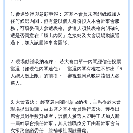
1. 參選途徑與意願申報： 若基本會員未有組織或加入
任何候選內閣，但有意以個人身份投入本會幹事會服
務，可填妥個人參選表格。參選人須於表格內明確勾
選是否同意在「勝出內閣」之接納及大會現場動議通
過下，加入該屆幹事會團隊。
2. 現場動議吸納程序： 若大會由單一內閣經信任投票
當選（如現任內閣連任），當選內閣有權在不超出「9
人總人數上限」的前提下，審視並同意吸納該個人參
選人。
3. 大會表決： 經當選內閣同意吸納後，主席得於大會
現場提出動議，由出席之基本會員進行表決。獲得出
席會員過半數贊成者，該個人參選人即時正式加入新
一屆幹事會擔任幹事，其具體職位分工由新幹事會首
次常務會議委任，並補報社團註冊處。