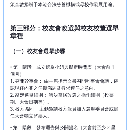
須全數捐贈予本港合法慈善機構或母校作發展用途。
第三部分：校友會改選與校友校董選舉
章程
（一）校友會選舉步驟
• 第一階段：成立選舉小組與擬定時間表（大會前 1
個月）
1. 召開幹事會： 由主席指示文書召開幹事會會議，確
認現任內閣之任期滿屆及尋求連任之意向。
2. 敲定選舉細則： 議決當屆改選之操作細則（投票
期、大會日期等）。
3. 校方協同： 主動邀請校方派員加入選舉委員會或擔
任大會獨立監票人。
• 第二階段：發布通告與公開提名（大會前至少 2 星