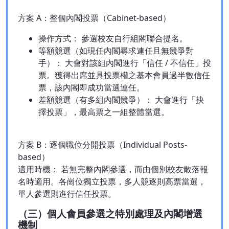
方案 A：整個內閣投票（Cabinet-based）
操作方式： 參選校友自行組閣聯合提名。
等額競選（如現任內閣尋求連任且無競爭對
手）： 大會對該組內閣進行「信任 / 不信任」投
票。獲得出席並具投票權之基本會員過半數信任
票，該內閣即成功當選連任。
差額競選（有多組內閣競爭）： 大會進行「抉
擇投票」，最高票之一組整體當選。
方案 B：逐個職位分開投票（Individual Posts-
based）
適用時機： 若無完整內閣參選，而由個別校友散落報
名時適用。各崗位獨立投票，多人競逐則高票當選，
單人參選則進行信任投票。
（三）個人會員參選之特別處理及內閣增選
機制