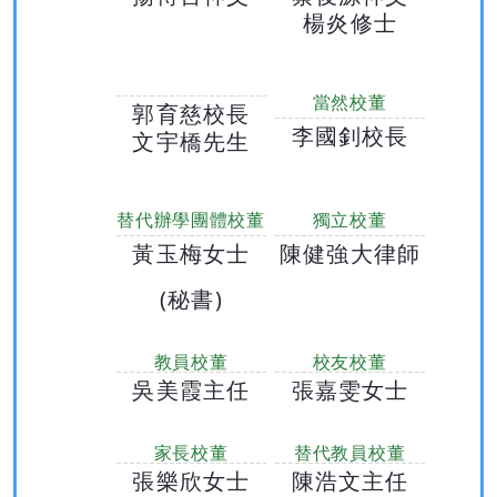
楊炎修士
當然校董
郭育慈校長
李國釗校長
文宇橋先生
替代辦學團體校董
獨立校董
黃玉梅女士
陳健強大律師
(秘書)
教員校董
校友校董
吳美霞主任
張嘉雯女士
家長校董
替代教員校董
張樂欣女士
陳浩文主任